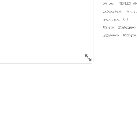
ᲑᲠᲔᲜᲓᲘ:
REFLEX A
ᲓᲘᲖᲐᲘᲜᲔᲠᲔᲑᲘ:
ᲠᲔᲤᲚ
ᲙᲝᲚᲔᲥᲪᲘᲐ:
OH
ᲡᲢᲘᲚᲘ:
ᲢᲠᲔᲜᲓᲣᲚᲘ
,
ᲙᲐᲢᲔᲒᲝᲠᲘᲐ:
ᲡᲐᲬᲝᲚᲘ
,