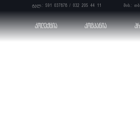
ტელ.:
591 037878
/
032 205 44 11
მის.: თ
კოლექცია
კომპანია
პრ