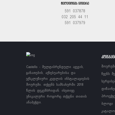
ᲢᲔᲚᲔᲤᲝᲜᲘᲡ ᲜᲝᲛᲔᲠᲘ
591 037878
032 205 44 11
591 037979
ᲙᲝᲛᲞᲐᲜ
შოურუმ
Castello - მულტიბრენდული ავეჯის,
განათების, აქსესუარებისა და
ჩვენს შ
ექსკლუზიური კედლის ინსტალაციების
სერვისე
შოურუმი. თქვენს სამსახურში 2018
დიზაინე
წლის დეკემბრიდან. ისეთივე
პროექტ
უნიკალური როგორც თქვენი თითის
ანაბეჭდი.
ბლოგი
კატალო