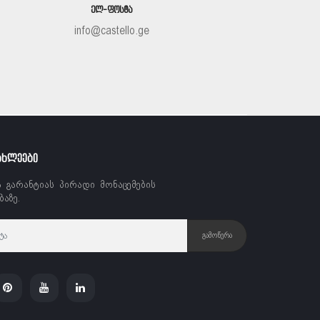
ᲔᲚ-ᲤᲝᲡᲢᲐ
info@castello.ge
ᲐᲮᲚᲔᲔᲑᲘ
ა გარანტიას პირადი მონაცემების
აზე.
ᲒᲐᲛᲝᲬᲔᲠᲐ