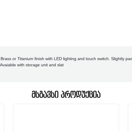
ass or Titanium finish with LED lighting and touch switch. Slightly pad
Avaiable with storage unit and slat
ᲛᲡᲒᲐᲕᲡᲘ ᲞᲠᲝᲓᲣᲥᲪᲘᲐ