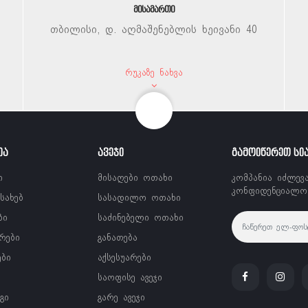
ᲛᲘᲡᲐᲛᲐᲠᲗᲘ
თბილისი, დ. აღმაშენებლის ხეივანი 40
ᲠᲣᲙᲐᲖᲔ ᲜᲐᲮᲕᲐ
ᲘᲐ
ᲐᲕᲔᲯᲘ
ᲒᲐᲛᲝᲘᲬᲔᲠᲔᲗ ᲡᲘ
ი
მისაღები ოთახი
კომპანია იძლევ
კონფიდენციალობ
ესახებ
სასადილო ოთახი
ბი
საძინებელი ოთახი
რები
განათება
ები
აქსესუარები
საოფისე ავეჯი
გი
გარე ავეჯი