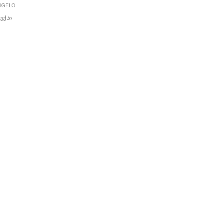
NGELO
ᲔᲥᲡᲘ