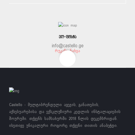
ᲔᲚ-ᲤᲝᲡᲢᲐ
info@castello.ge
ᲠᲣᲙᲐᲖᲔ ᲜᲐᲮᲕᲐ
Castello - მულტიბრენდული ავეჯის, განათების,
აქსესუარებისა და ექსკლუზიური კედლის ინსტალაციების
შოურუმი. თქვენს სამსახურში 2018 წლის დეკემბრიდან.
ისეთივე უნიკალური როგორც თქვენი თითის ანაბეჭდი.