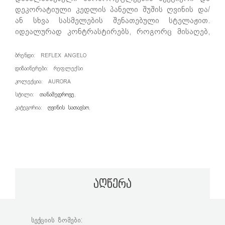
დეკორატიული კედლის პანელი შუშის ღვინის და/
ან სხვა სასმელების შენათებული სტელაჟით.
იდეალურად კონტრასტირებს, როგორც მისაღებ,
ისე სასადილო, სამზარეულო და სხვა ტიპის
საცხოვრებელ ზონებთან. კონფიგურაცია
ᲑᲠᲔᲜᲓᲘ:
REFLEX ANGELO
ითვალისწინებს როგორც მარმარილო-შუშის
ᲓᲘᲖᲐᲘᲜᲔᲠᲔᲑᲘ:
ᲠᲔᲤᲚᲔᲥᲡᲘ
VetroMarmo, ისე ხის იმიტაციის მსგავს ზედაპირებს
ᲙᲝᲚᲔᲥᲪᲘᲐ:
AURORA
LegnoMarmo და სასმელების მეტალის საკიდებს.
ᲡᲢᲘᲚᲘ:
ᲗᲐᲜᲐᲛᲔᲓᲠᲝᲕᲔ
,
ᲙᲐᲢᲔᲒᲝᲠᲘᲐ:
ᲦᲕᲘᲜᲘᲡ ᲡᲐᲗᲐᲕᲡᲝ
,
აღწერა
სექციის ზომები: