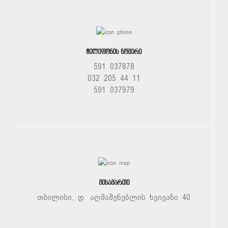
ᲢᲔᲚᲔᲤᲝᲜᲘᲡ ᲜᲝᲛᲔᲠᲘ
591 037878
032 205 44 11
591 037979
ᲛᲘᲡᲐᲛᲐᲠᲗᲘ
თბილისი, დ. აღმაშენებლის ხეივანი 40