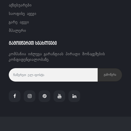
აქსესუარები
საოფისე ავეჯი
გარე ავეჯი
შპალერი
ᲒᲐᲛᲝᲘᲬᲔᲠᲔᲗ ᲡᲘᲐᲮᲚᲔᲔᲑᲘ
კომპანია იძლევა გარანტიას პირადი მონაცემების
კონფიდენციალობაზე.
ᲒᲐᲛᲝᲬᲔᲠᲐ