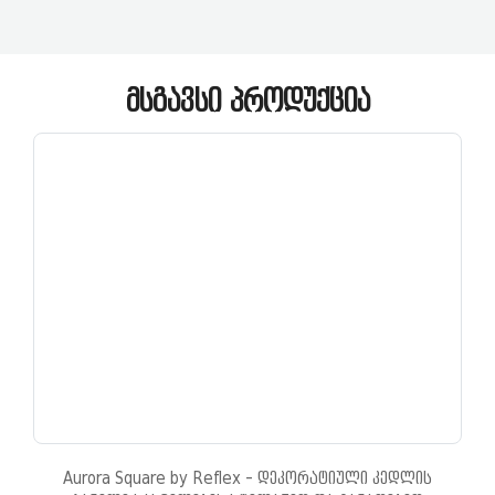
ᲛᲡᲒᲐᲕᲡᲘ ᲞᲠᲝᲓᲣᲥᲪᲘᲐ
Aurora Square by Reflex - დეკორატიული კედლის