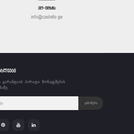
ᲔᲚ-ᲤᲝᲡᲢᲐ
info@castello.ge
ᲐᲮᲚᲔᲔᲑᲘ
ა გარანტიას პირადი მონაცემების
აზე.
ᲒᲐᲛᲝᲬᲔᲠᲐ