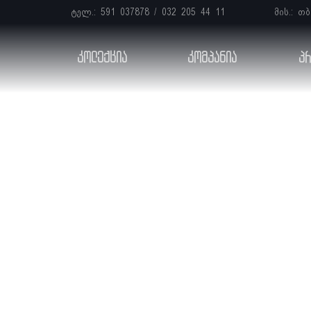
ტელ.:
591 037878
/
032 205 44 11
მის.: თ
კოლექცია
კომპანია
პრ