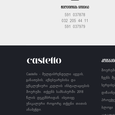
ᲢᲔᲚᲔᲤᲝᲜᲘᲡ ᲜᲝᲛᲔᲠᲘ
591 037878
032 205 44 11
591 037979
ᲙᲝᲛᲞᲐᲜ
შოურუმ
Castello - მულტიბრენდული ავეჯის,
ჩვენს შ
განათების, აქსესუარებისა და
სერვისე
ექსკლუზიური კედლის ინსტალაციების
შოურუმი. თქვენს სამსახურში 2018
დიზაინე
წლის დეკემბრიდან. ისეთივე
პროექტ
უნიკალური როგორც თქვენი თითის
ბლოგი
ანაბეჭდი.
კატალო