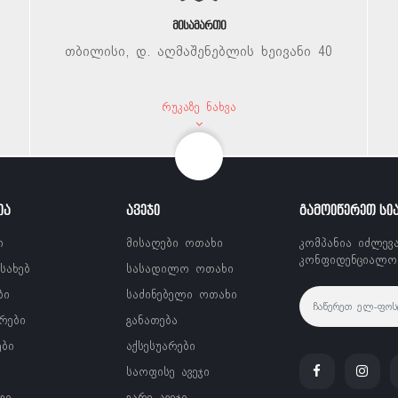
ᲛᲘᲡᲐᲛᲐᲠᲗᲘ
თბილისი, დ. აღმაშენებლის ხეივანი 40
ᲠᲣᲙᲐᲖᲔ ᲜᲐᲮᲕᲐ
ᲘᲐ
ᲐᲕᲔᲯᲘ
ᲒᲐᲛᲝᲘᲬᲔᲠᲔᲗ ᲡᲘ
ი
მისაღები ოთახი
კომპანია იძლევ
კონფიდენციალობ
ესახებ
სასადილო ოთახი
ბი
საძინებელი ოთახი
რები
განათება
ები
აქსესუარები
საოფისე ავეჯი
გი
გარე ავეჯი