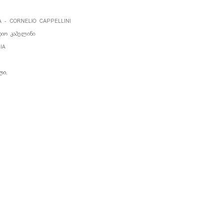
 - CORNELIO CAPPELLINI
ᲘᲝ ᲙᲐᲞᲔᲚᲘᲜᲘ
IA
ᲚᲘ
,