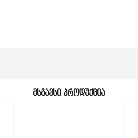
ᲛᲡᲒᲐᲕᲡᲘ ᲞᲠᲝᲓᲣᲥᲪᲘᲐ