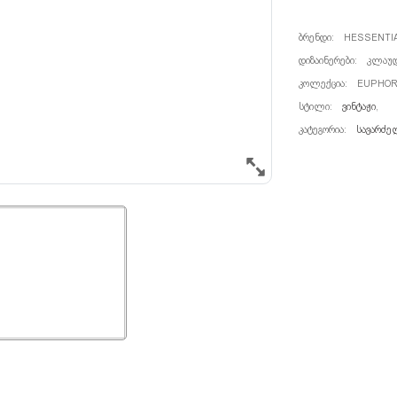
ᲑᲠᲔᲜᲓᲘ:
HESSENTIA
ᲓᲘᲖᲐᲘᲜᲔᲠᲔᲑᲘ:
ᲙᲚᲐᲣᲓ
ᲙᲝᲚᲔᲥᲪᲘᲐ:
EUPHOR
ᲡᲢᲘᲚᲘ:
ᲕᲘᲜᲢᲐᲟᲘ
,
ᲙᲐᲢᲔᲒᲝᲠᲘᲐ:
ᲡᲐᲕᲐᲠᲫᲔ