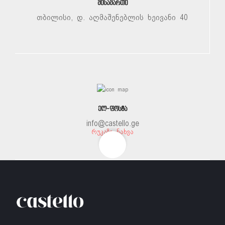
ᲛᲘᲡᲐᲛᲐᲠᲗᲘ
თბილისი, დ. აღმაშენებლის ხეივანი 40
ᲔᲚ-ᲤᲝᲡᲢᲐ
info@castello.ge
ᲠᲣᲙᲐᲖᲔ ᲜᲐᲮᲕᲐ