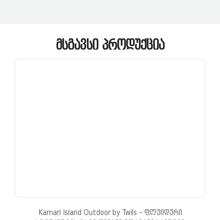
ᲛᲡᲒᲐᲕᲡᲘ ᲞᲠᲝᲓᲣᲥᲪᲘᲐ
Kamari Island Outdoor by Twils - ფლუიდური