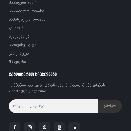
მისაღები ოთახი
სასადილო ოთახი
საძინებელი ოთახი
განათება
აქსესუარები
საოფისე ავეჯი
გარე ავეჯი
შპალერი
ᲒᲐᲛᲝᲘᲬᲔᲠᲔᲗ ᲡᲘᲐᲮᲚᲔᲔᲑᲘ
კომპანია იძლევა გარანტიას პირადი მონაცემების
კონფიდენციალობაზე.
ᲒᲐᲛᲝᲬᲔᲠᲐ