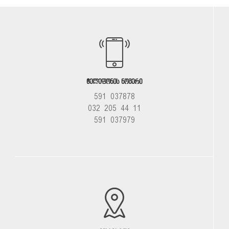
ᲢᲔᲚᲔᲤᲝᲜᲘᲡ ᲜᲝᲛᲔᲠᲘ
591 037878
032 205 44 11
591 037979