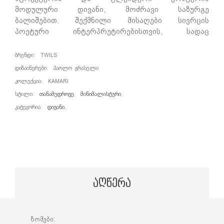
მოდულური დივანი, მოძრავი საზურგე
ბალიშებით. შექმნილი მისაღები სივრცის
პოეტური ინტერპრეტირებისთვის, სადაც
მათემატიკურ ჰარმონიაში განსხვავებული
ელემენტები ქმნიან არქიტეტურულ დიალოგს
ᲑᲠᲔᲜᲓᲘ:
TWILS
ერთმანეთთან.
ᲓᲘᲖᲐᲘᲜᲔᲠᲔᲑᲘ:
ᲞᲐᲝᲚᲝ ᲒᲠᲐᲡᲔᲚᲘ
ᲙᲝᲚᲔᲥᲪᲘᲐ:
KAMARI
ᲡᲢᲘᲚᲘ:
ᲗᲐᲜᲐᲛᲔᲓᲠᲝᲕᲔ
,
ᲛᲘᲜᲘᲛᲐᲚᲘᲡᲢᲣᲠᲘ
,
ᲙᲐᲢᲔᲒᲝᲠᲘᲐ:
ᲓᲘᲕᲐᲜᲘ
,
აღწერა
ზომები: