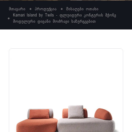
მთავარი
პროდუქცია
Მისაღები ოთახი
Kamari Island by Twils - ფლუიდური კონტურის მქონე
მოდულური დივანი მოძრავი საზურგეებით